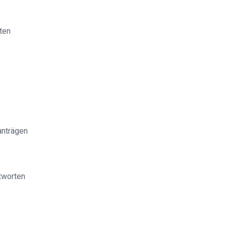
ten
anträgen
tworten