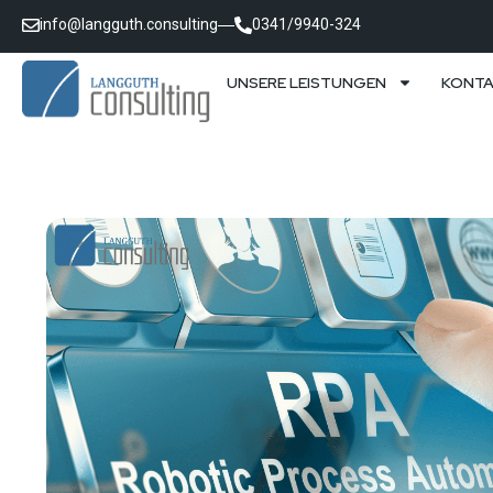
info@langguth.consulting
0341/9940-324
UNSERE LEISTUNGEN
KONT