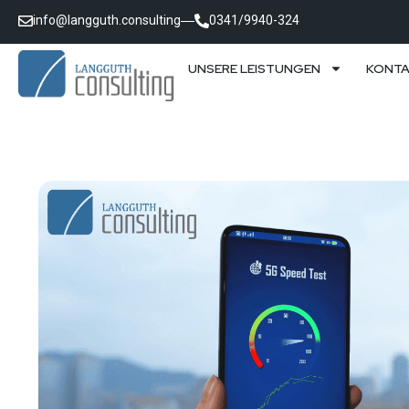
info@langguth.consulting
0341/9940-324
UNSERE LEISTUNGEN
KONT