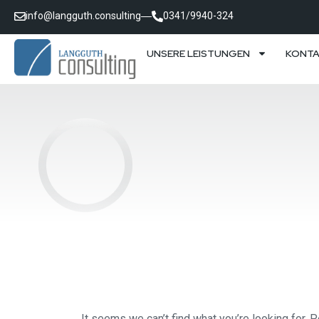
info@langguth.consulting
0341/9940-324
UNSERE LEISTUNGEN
KONT
It seems we can’t find what you’re looking for. 