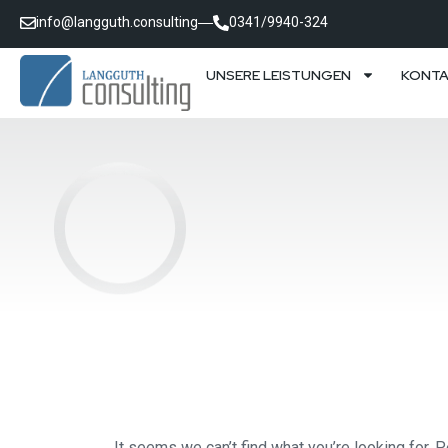
info@langguth.consulting
0341/9940-324
UNSERE LEISTUNGEN
KONT
It seems we can’t find what you’re looking for. 