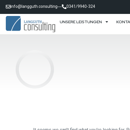
info@langguth.consulting
0341/9940-324
UNSERE LEISTUNGEN
KONT
It seems we can’t find what you’re looking for. 