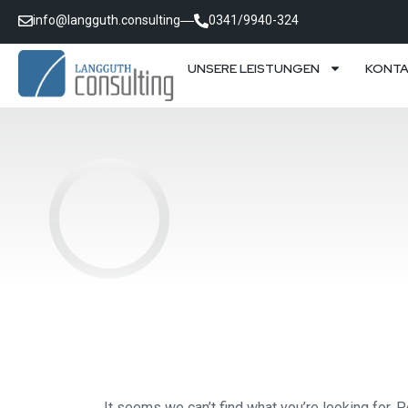
info@langguth.consulting
0341/9940-324
UNSERE LEISTUNGEN
KONT
It seems we can’t find what you’re looking for. 