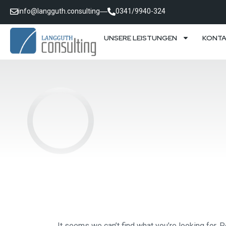
info@langguth.consulting
0341/9940-324
UNSERE LEISTUNGEN
KONT
It seems we can’t find what you’re looking for. 