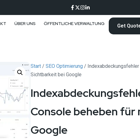
AKT
ÜBER UNS
ÖFFENTLICHE VERWALTUNG
Get Quot
Start
/
SEO Optimierung
/ Indexabdeckungsfehler 
Sichtbarkeit bei Google
Indexabdeckungsfehle
Console beheben für 
Google