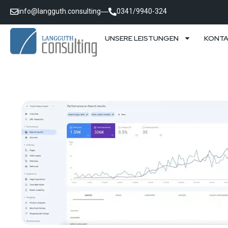
info@langguth.consulting
0341/9940-324
UNSERE LEISTUNGEN
KONT