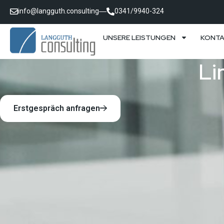
info@langguth.consulting
0341/9940-324
UNSERE LEISTUNGEN
KONT
Li
Erstgespräch anfragen