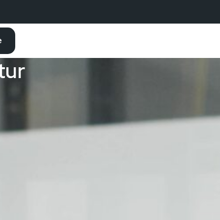
e
tur