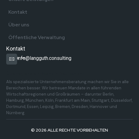
Kontakt
Über uns
Öffentliche Verwaltung
Kontakt
info@langguth.consulting
Überregionale Präsenz in Deutschland
Als spezialisierte Unternehmensberatung machen wir Sie in alle
Bereichen besser. Wir betreuen Mandate in allen führenden
Wirtschaftsregionen und Großräumen – darunter Berlin,
Hamburg, München, Köln, Frankfurt am Main, Stuttgart, Düsseldorf,
Dortmund, Essen, Leipzig, Bremen, Dresden, Hannover und
Nürnberg.
© 2026 ALLE RECHTE VORBEHALTEN