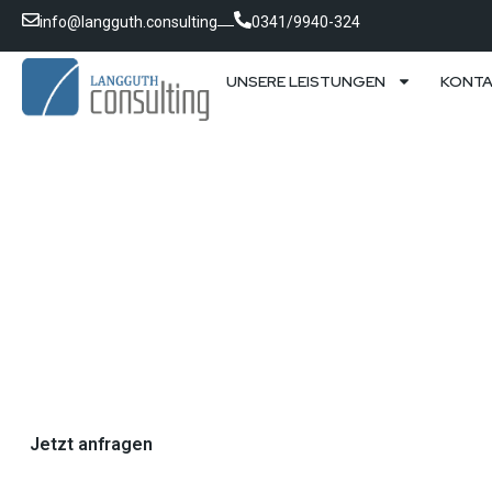
info@langguth.consulting
0341/9940-324
UNSERE LEISTUNGEN
KONT
LEN
Langguth C
Unte
Wir sind spezialisiert auf beeindruckende, ergebnisorient
zuge
Jetzt anfragen