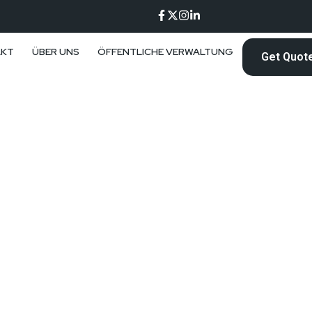
AKT
ÜBER UNS
ÖFFENTLICHE VERWALTUNG
Get Quot
KEN SIE IHR UNTERNEHMEN IN DIE RICHTIGE RICH
onsulting ,, Wi
rnehmensberat
ierte und maßgeschneiderte Lösungen, die auf Ihre individuellen 
schnitten sind.