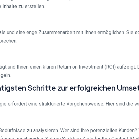
Inhalte zu erstellen.
le und eine enge Zusammenarbeit mit Ihnen ermöglichen. Sie soll
prechen.
htigt und Ihnen einen klaren Return on Investment (ROI) aufzeigt
geln.
tigsten Schritte zur erfolgreichen Umse
e erfordert eine strukturierte Vorgehensweise. Hier sind die wic
en Bedürfnisse zu analysieren. Wer sind Ihre potenziellen Kund
rfnisse zuschneiden. Setzen Sie klare Ziele für Ihre Content-Mark