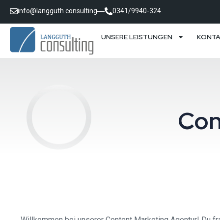
info@langguth.consulting
0341/9940-324
UNSERE LEISTUNGEN
KONT
Con
Willkommen bei unserer Content Marketing Agentur! Du fra