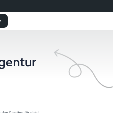
e
gentur
as Richtige für dich!