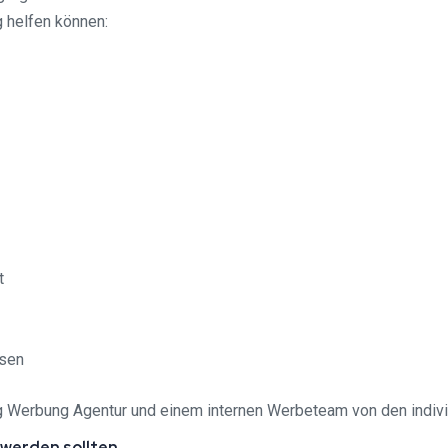
g helfen können:
t
ssen
ng Werbung Agentur und einem internen Werbeteam von den indiv
 werden sollten