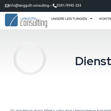
info@langguth.consulting
0341/9940-324
UNSERE LEISTUNGEN
KONT
Diens
Du möchtest deine Marke oder dein Unternehmen bekannter