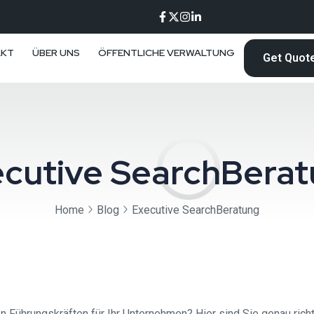
AKT
ÜBER UNS
ÖFFENTLICHE VERWALTUNG
Get Quot
cutive SearchBera
Home
Blog
Executive SearchBeratung
 Führungskräften für Ihr Unternehmen? Hier sind Sie genau richt