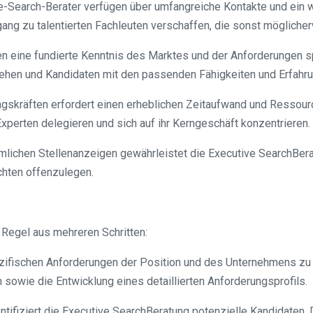
e-Search-Berater verfügen über umfangreiche Kontakte und ein 
g zu talentierten Fachleuten verschaffen, die sonst möglicherw
en eine fundierte Kenntnis des Marktes und der Anforderungen sp
hen und Kandidaten mit den passenden Fähigkeiten und Erfahrun
ngskräften erfordert einen erheblichen Zeitaufwand und Ressour
erten delegieren und sich auf ihr Kerngeschäft konzentrieren.
mmlichen Stellenanzeigen gewährleistet die Executive SearchBer
chten offenzulegen.
 Regel aus mehreren Schritten:
pezifischen Anforderungen der Position und des Unternehmens zu 
n sowie die Entwicklung eines detaillierten Anforderungsprofils.
tifiziert die Executive SearchBeratung potenzielle Kandidaten. 