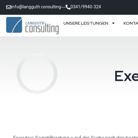
info@langguth.consulting
0341/9940-324
UNSERE LEISTUNGEN
KONT
Exe
Executive SearchBeratung – auf der Suche nach den besten