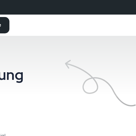
e
tung
ig!