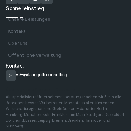
Schnelleinstieg
Unsere Leistungen
Kontakt
Über uns
Öffentliche Verwaltung
Kontakt
info@langguth.consulting
Überregionale Präsenz in Deutschland
Als spezialisierte Unternehmensberatung machen wir Sie in alle
Bereichen besser. Wir betreuen Mandate in allen führenden
Wirtschaftsregionen und Großräumen – darunter Berlin,
Hamburg, München, Köln, Frankfurt am Main, Stuttgart, Düsseldorf,
Dortmund, Essen, Leipzig, Bremen, Dresden, Hannover und
Nürnberg.