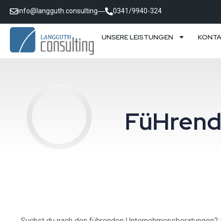
info@langguth.consulting
0341/9940-324
UNSERE LEISTUNGEN
KONT
FüHren
Suchst du nach den führenden Unternehmensberatungen? Du