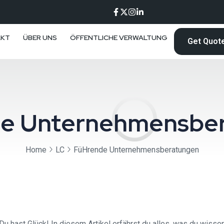
AKT
ÜBER UNS
ÖFFENTLICHE VERWALTUNG
Get Quot
de Unternehmensbe
Home
LC
FüHrende Unternehmensberatungen
 hast Glück! In diesem Artikel erfährst du alles, was du wisse