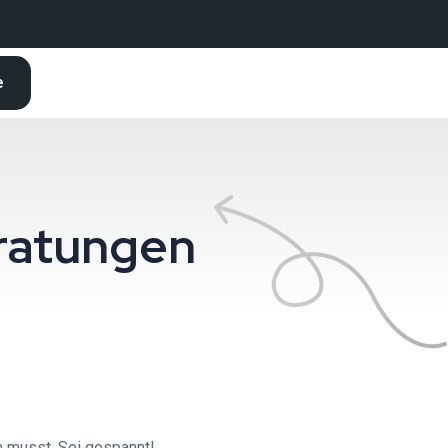
e
ratungen
n musst. Sei gespannt!