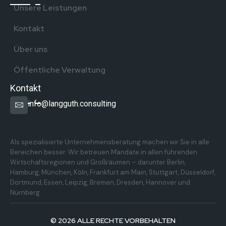
Unsere Leistungen
Kontakt
Über uns
Öffentliche Verwaltung
Kontakt
info@langguth.consulting
Überregionale Präsenz in Deutschland
Als spezialisierte Unternehmensberatung machen wir Sie in alle
Bereichen besser. Wir betreuen Mandate in allen führenden
Wirtschaftsregionen und Großräumen – darunter Berlin,
Hamburg, München, Köln, Frankfurt am Main, Stuttgart, Düsseldorf,
Dortmund, Essen, Leipzig, Bremen, Dresden, Hannover und
Nürnberg.
© 2026 ALLE RECHTE VORBEHALTEN