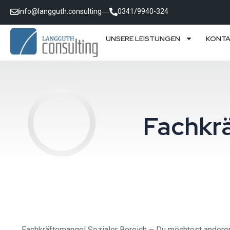
info@langguth.consulting
0341/9940-324
UNSERE LEISTUNGEN
KONT
Fachkrä
Fachkräftemangel Sozialer Bereich – Du möchtest anderen 