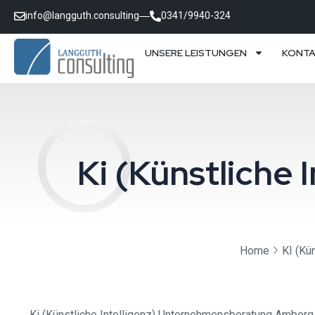
info@langguth.consulting
0341/9940-324
UNSERE LEISTUNGEN
KONT
Ki (Künstliche
Home
KI (Kün
Ki (Künstliche Intelligenz) Unternehmensberatung Amberg 