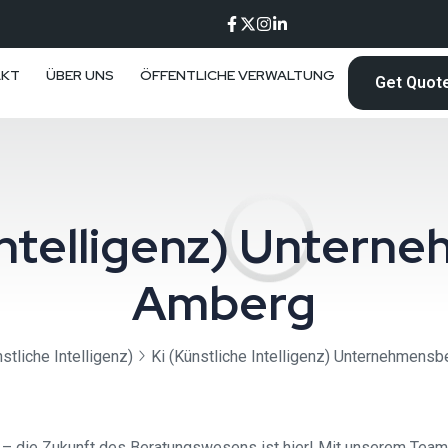
AKT
ÜBER UNS
ÖFFENTLICHE VERWALTUNG
Get Quot
 Intelligenz) Unter
Amberg
stliche Intelligenz)
Ki (Künstliche Intelligenz) Unternehmens
– die Zukunft des Beratungswesens ist hier! Mit unserem Team v