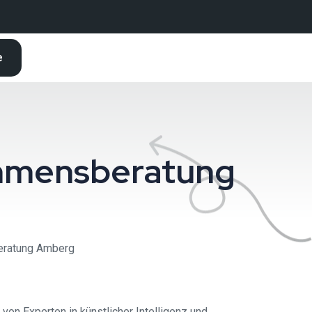
e
nehmensberatung
beratung Amberg
on Experten in künstlicher Intelligenz und