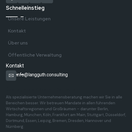
Schnelleinstieg
Unsere Leistungen
Kontakt
Über uns
Öffentliche Verwaltung
Kontakt
info@langguth.consulting
Überregionale Präsenz in Deutschland
Als spezialisierte Unternehmensberatung machen wir Sie in alle
Bereichen besser. Wir betreuen Mandate in allen führenden
Wirtschaftsregionen und Großräumen – darunter Berlin,
Hamburg, München, Köln, Frankfurt am Main, Stuttgart, Düsseldorf,
Dortmund, Essen, Leipzig, Bremen, Dresden, Hannover und
Nürnberg.