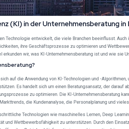
genz (KI) in der Unternehmensberatung in
nden Technologie entwickelt, die viele Branchen beeinflusst. Auc
hkeiten, ihre Geschäftsprozesse zu optimieren und Wettbewerbsv
el erkunden wir, was KI-Unternehmensberatung ist und wie sie U
hmensberatung?
t sich auf die Anwendung von KI-Technologien und -Algorithmen,
ützen. Es handelt sich um einen Beratungsansatz, der darauf ab
ungsprozesse zu optimieren. Die KI-Unternehmensberatung ka
Markttrends, die Kundenanalyse, die Personalplanung und vieles
chrittliche Technologien wie maschinelles Lernen, Deep Learnin
vität und Wettbewerbsfähigkeit zu unterstützen. Durch den Einsa