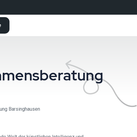
e
nehmensberatung
tung Barsinghausen
de Welt der künstlichen Intelligenz und