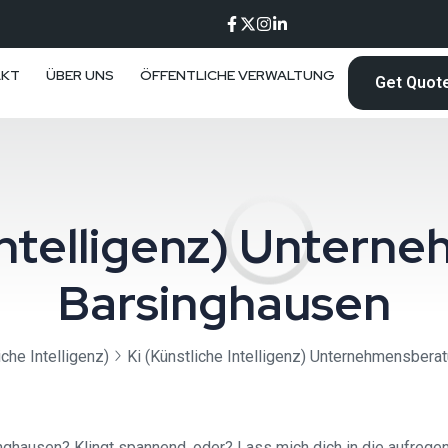
AKT
ÜBER UNS
ÖFFENTLICHE VERWALTUNG
Get Quot
 Intelligenz) Unter
Barsinghausen
iche Intelligenz)
Ki (Künstliche Intelligenz) Unternehmensbera
nghausen? Klingt spannend, oder? Lass mich dich in die aufregen