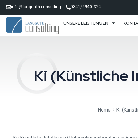
info@langguth.consulting
0341/9940-324
UNSERE LEISTUNGEN
KONT
Ki (Künstliche
Home
KI (Künstl
Ki (Künstliche Intelligenz) Unternehmensberatung in Barsi