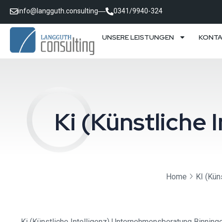
info@langguth.consulting
0341/9940-324
UNSERE LEISTUNGEN
KONT
Ki (Künstliche
Home
KI (Küns
Ki (Künstliche Intelligenz) Unternehmensberatung Binninge