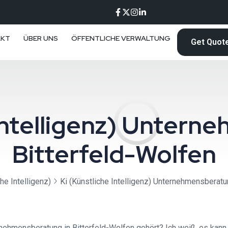
AKT
ÜBER UNS
ÖFFENTLICHE VERWALTUNG
Get Quot
 Intelligenz) Unter
Bitterfeld-Wolfen⁠
he Intelligenz)
Ki (Künstliche Intelligenz) Unternehmensberatun
rnehmensberatung in Bitterfeld-Wolfen gehört? Ich weiß, es kann 