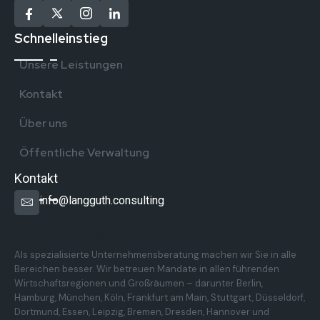
Schnelleinstieg
Unsere Leistungen
Kontakt
Über uns
Öffentliche Verwaltung
Kontakt
info@langguth.consulting
Überregionale Präsenz in Deutschland
Als spezialisierte Unternehmensberatung machen wir Sie in alle
Bereichen besser. Wir betreuen Mandate in allen führenden
Wirtschaftsregionen und Großräumen – darunter Berlin,
Hamburg, München, Köln, Frankfurt am Main, Stuttgart, Düsseldorf,
Dortmund, Essen, Leipzig, Bremen, Dresden, Hannover und