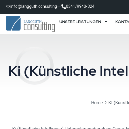
info@langguth.consulting
0341/9940-324
UNSERE LEISTUNGEN
KONT
Ki (Künstliche In
Home
KI (Künstl
Ki (Künstliche Intelligenz) Unternehmensberatung Crans-Mo