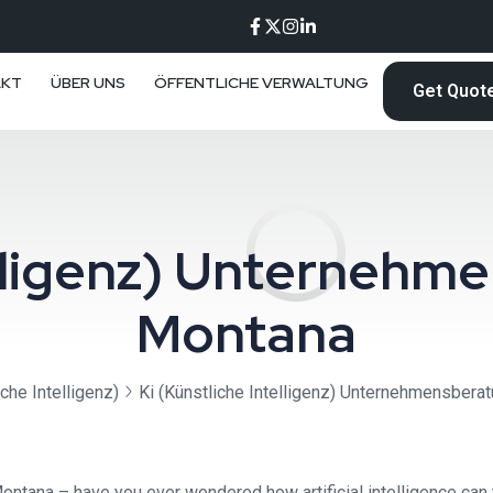
AKT
ÜBER UNS
ÖFFENTLICHE VERWALTUNG
Get Quot
telligenz) Unternehm
Montana
iche Intelligenz)
Ki (Künstliche Intelligenz) Unternehmensber
ntana – have you ever wondered how artificial intelligence can