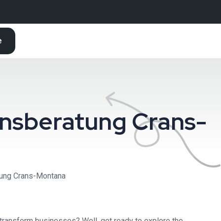
e
ensberatung Crans-
atung Crans-Montana
 transform businesses? Well, get ready to explore the