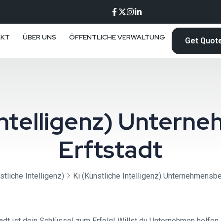
AKT
ÜBER UNS
ÖFFENTLICHE VERWALTUNG
Get Quot
 Intelligenz) Unter
Erftstadt
stliche Intelligenz)
Ki (Künstliche Intelligenz) Unternehmensbe
adt ist dein Schlüssel zum Erfolg! Willst du Unternehmen helfen,