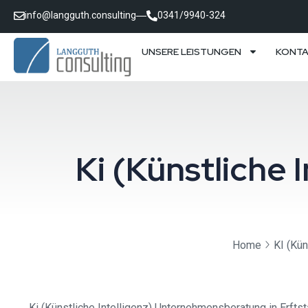
info@langguth.consulting
0341/9940-324
UNSERE LEISTUNGEN
KONT
Ki (Künstliche
Home
KI (Kün
Ki (Künstliche Intelligenz) Unternehmensberatung in Erftst