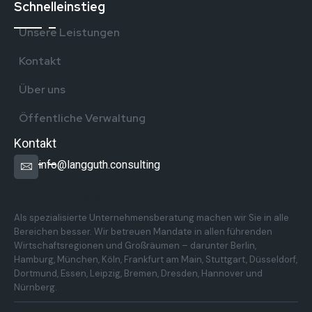
Schnelleinstieg
Unsere Leistungen
Kontakt
Über uns
Öffentliche Verwaltung
Kontakt
info@langguth.consulting
Überregionale Präsenz in Deutschland
Als spezialisierte Unternehmensberatung machen wir Sie in alle
Bereichen besser. Wir betreuen Mandate in allen führenden
Wirtschaftsregionen und Großräumen – darunter Berlin,
Hamburg, München, Köln, Frankfurt am Main, Stuttgart, Düsseldorf,
Dortmund, Essen, Leipzig, Bremen, Dresden, Hannover und
Nürnberg.