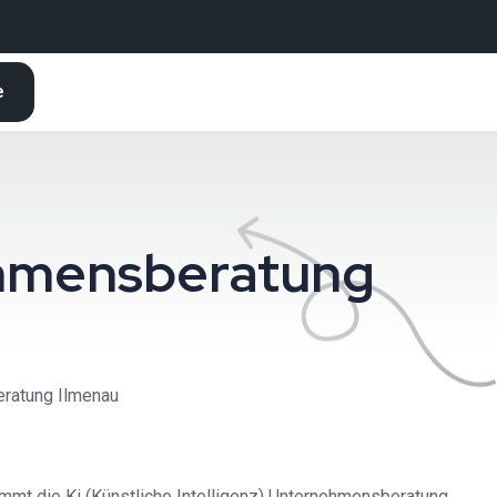
e
nehmensberatung
eratung Ilmenau
kommt die Ki (Künstliche Intelligenz) Unternehmensberatung