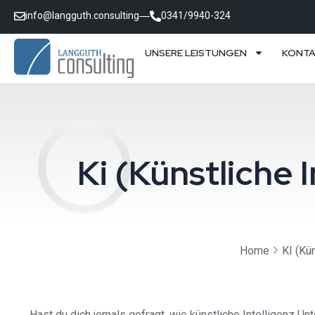
info@langguth.consulting
0341/9940-324
UNSERE LEISTUNGEN
KONT
Ki (Künstliche
Home
KI (Kün
Hast du dich jemals gefragt, wie künstliche Intelligenz Un