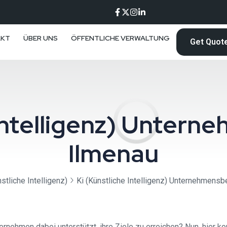
AKT
ÜBER UNS
ÖFFENTLICHE VERWALTUNG
Get Quot
 Intelligenz) Unter
Ilmenau
stliche Intelligenz)
Ki (Künstliche Intelligenz) Unternehmensb
ternehmen dabei unterstützt, ihre Ziele zu erreichen? Nun, hier 