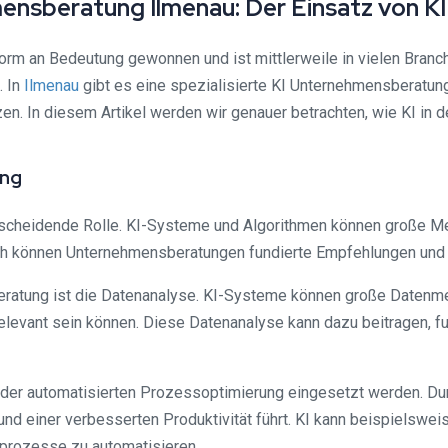
hmensberatung Ilmenau: Der Einsatz von 
 enorm an Bedeutung gewonnen und ist mittlerweile in vielen Bran
. In
Ilmenau
gibt es eine spezialisierte KI Unternehmensberatung
zen. In diesem Artikel werden wir genauer betrachten, wie KI in
ung
tscheidende Rolle. KI-Systeme und Algorithmen können große Me
ch können Unternehmensberatungen fundierte Empfehlungen und 
atung ist die Datenanalyse. KI-Systeme können große Datenmen
elevant sein können. Diese Datenanalyse kann dazu beitragen, f
 der automatisierten Prozessoptimierung eingesetzt werden. D
nd einer verbesserten Produktivität führt. KI kann beispielsweis
prozesse zu automatisieren.