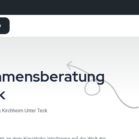
e
nehmensberatung
k
g Kirchheim Unter Teck
t, an dem Künstliche Intelligenz auf die Welt der