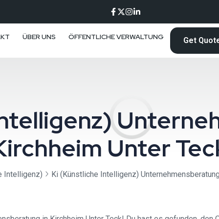
AKT
ÜBER UNS
ÖFFENTLICHE VERWALTUNG
Get Quot
 Intelligenz) Unter
Kirchheim Unter Tec
e Intelligenz)
Ki (Künstliche Intelligenz) Unternehmensberatun
nsberatung in Kirchheim Unter Teck! Du hast es gefunden, den Or