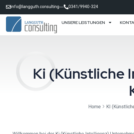
info@langguth.consulting
0341/9940-324
UNSERE LEISTUNGEN
KONT
Ki (Künstliche
Home
KI (Künstlich
Willkommen bei der Ki (Künstliche Intelligenz) Unternehme