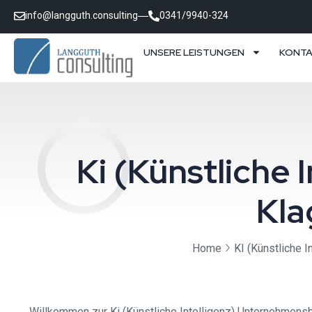
info@langguth.consulting
0341/9940-324
UNSERE LEISTUNGEN
KONT
Ki (Künstliche
Kla
Home
KI (Künstliche I
Willkommen zur Ki (Künstliche Intelligenz) Unternehmensb