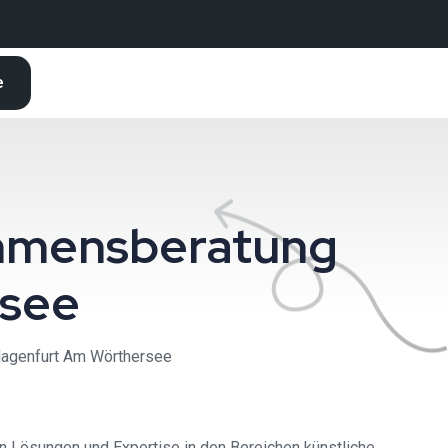
e
nehmensberatung
rsee
Klagenfurt Am Wörthersee
n Lösungen und Expertise in den Bereichen künstliche