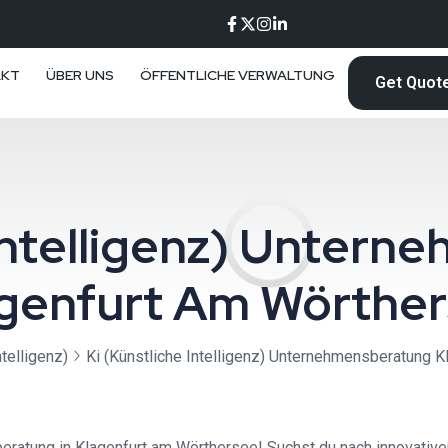
AKT
ÜBER UNS
ÖFFENTLICHE VERWALTUNG
Get Quot
 Intelligenz) Unter
genfurt Am Wörthe
ntelligenz)
Ki (Künstliche Intelligenz) Unternehmensberatung 
eratung in Klagenfurt am Wörthersee! Suchst du nach innovative