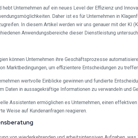
nd hebt Unternehmen auf ein neues Level der Effizienz und Innov
wendungsmöglichkeiten. Daher ist es für Unternehmen in Klagen
reifen. In diesem Artikel werden wir uns genauer mit der KI (K
chiedenen Anwendungsbereiche dieser Dienstleistung untersuch
ogien können Unternehmen ihre Geschäftsprozesse automatisieren
von Marktbedingungen, um effizientere Entscheidungen zu treffen
rnehmen wertvolle Einblicke gewinnen und fundierte Entscheidu
um Daten in aussagekräftige Informationen zu verwandeln und G
uelle Assistenten ermöglichen es Unternehmen, einen effektiven
rte Weise auf Kundenanfragen reagieren.
ensberatung
erung von wiederkehrenden und arbeitsintensiven Aufgaben, was