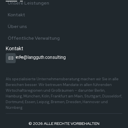
Unsere Leistungen
Kontakt
Über uns
Öffentliche Verwaltung
Kontakt
info@langguth.consulting
Überregionale Präsenz in Deutschland
Als spezialisierte Unternehmensberatung machen wir Sie in alle
Bereichen besser. Wir betreuen Mandate in allen führenden
Wirtschaftsregionen und Großräumen – darunter Berlin,
Hamburg, München, Köln, Frankfurt am Main, Stuttgart, Düsseldorf,
Dortmund, Essen, Leipzig, Bremen, Dresden, Hannover und
Nürnberg.
© 2026 ALLE RECHTE VORBEHALTEN