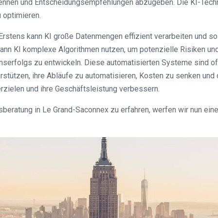
kennen und Entscheidungsempfehlungen abzugeben. Die KI-Techn
 optimieren.
 Erstens kann KI große Datenmengen effizient verarbeiten und so 
n KI komplexe Algorithmen nutzen, um potenzielle Risiken und 
rfolgs zu entwickeln. Diese automatisierten Systeme sind oft 
ützen, ihre Abläufe zu automatisieren, Kosten zu senken und di
zielen und ihre Geschäftsleistung verbessern.
nsberatung in Le Grand-Saconnex zu erfahren, werfen wir nun ei