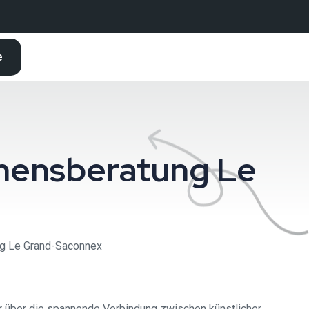
e
hmensberatung Le
ung Le Grand-Saconnex
hr über die spannende Verbindung zwischen künstlicher