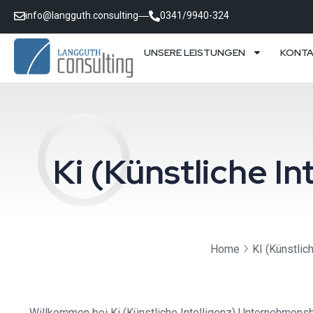
info@langguth.consulting
0341/9940-324
UNSERE LEISTUNGEN
KONT
Ki (Künstliche 
Home
KI (Künstlich
Willkommen bei Ki (Künstliche Intelligenz) Unternehmensb