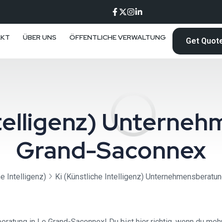
AKT
ÜBER UNS
ÖFFENTLICHE VERWALTUNG
Get Quot
Intelligenz) Unterne
Grand-Saconnex
e Intelligenz)
Ki (Künstliche Intelligenz) Unternehmensberat
eratung in Le Grand-Saconnex! Du bist hier richtig, wenn du me