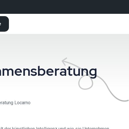
e
nehmensberatung
ratung Locarno ⁠
t der künstlichen Intelligenz und wie sie Unternehmen