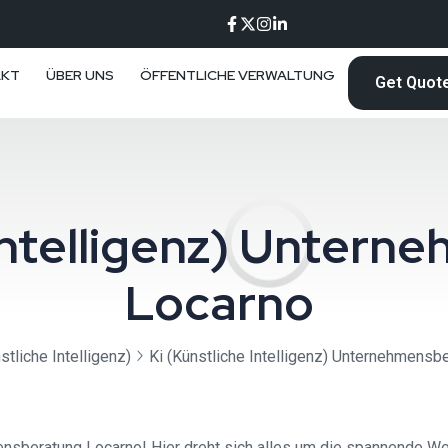
AKT
ÜBER UNS
ÖFFENTLICHE VERWALTUNG
Get Quot
 Intelligenz) Unter
Locarno ⁠
stliche Intelligenz)
Ki (Künstliche Intelligenz) Unternehmensbe
ensberatung Locarno! Hier dreht sich alles um die spannende Wel