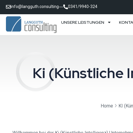
info@langguth.consulting
0341/9940-324
UNSERE LEISTUNGEN
KONT
Ki (Künstliche
Home
KI (Kün
Willkommen bei der Ki (Künstliche Intelligenz) Unternehm