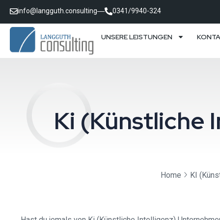
info@langguth.consulting
0341/9940-324
UNSERE LEISTUNGEN
KONT
Ki (Künstliche
Home
KI (Künst
Hast du jemals von Ki (Künstliche Intelligenz) Unterneh