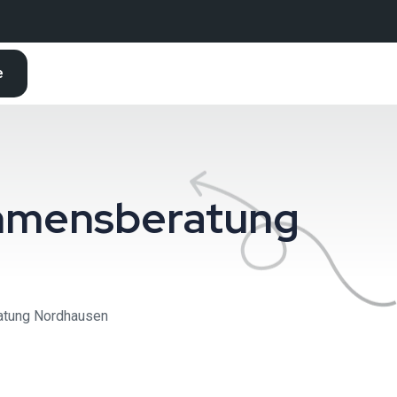
e
nehmensberatung
ratung Nordhausen