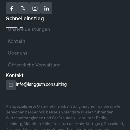
Schnelleinstieg
Unsere Leistungen
Kontakt
Über uns
Öffentliche Verwaltung
Kontakt
info@langguth.consulting
Überregionale Präsenz in Deutschland
Als spezialisierte Unternehmensberatung machen wir Sie in alle
Bereichen besser. Wir betreuen Mandate in allen führenden
Wirtschaftsregionen und Großräumen – darunter Berlin,
Hamburg, München, Köln, Frankfurt am Main, Stuttgart, Düsseldorf,
Dortmund, Essen, Leipzig, Bremen, Dresden, Hannover und