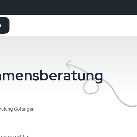
e
nehmensberatung
ratung Göttingen
genau richtig!