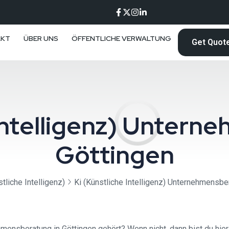
AKT
ÜBER UNS
ÖFFENTLICHE VERWALTUNG
Get Quot
 Intelligenz) Unter
Göttingen
stliche Intelligenz)
Ki (Künstliche Intelligenz) Unternehmensbe
mensberatung in Göttingen gehört? Wenn nicht, dann bist du hier 