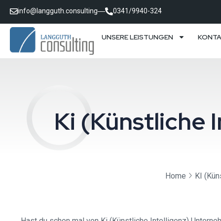
info@langguth.consulting
0341/9940-324
UNSERE LEISTUNGEN
KONT
Ki (Künstliche
Home
KI (Kün
Hast du schon mal von Ki (Künstliche Intelligenz) Unterneh