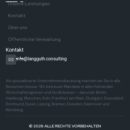
Unsere Leistungen
Kontakt
Über uns
Öffentliche Verwaltung
Kontakt
info@langguth.consulting
Überregionale Präsenz in Deutschland
Als spezialisierte Unternehmensberatung machen wir Sie in alle
Bereichen besser. Wir betreuen Mandate in allen führenden
Wirtschaftsregionen und Großräumen – darunter Berlin,
Hamburg, München, Köln, Frankfurt am Main, Stuttgart, Düsseldorf,
Dortmund, Essen, Leipzig, Bremen, Dresden, Hannover und
Nürnberg.
© 2026 ALLE RECHTE VORBEHALTEN