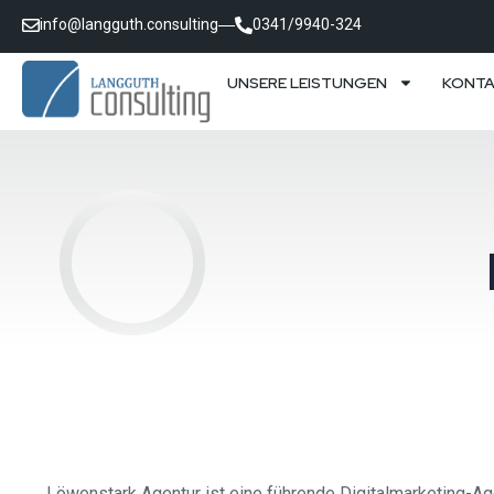
info@langguth.consulting
0341/9940-324
UNSERE LEISTUNGEN
KONT
Löwenstark Agentur ist eine führende Digitalmarketing-Age