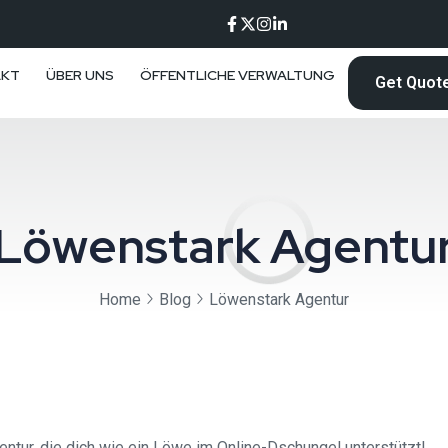
AKT
ÜBER UNS
ÖFFENTLICHE VERWALTUNG
Get Quot
Löwenstark Agentu
Home
Blog
Löwenstark Agentur
ntur, die dich wie ein Löwe im Online-Dschungel unterstützt!