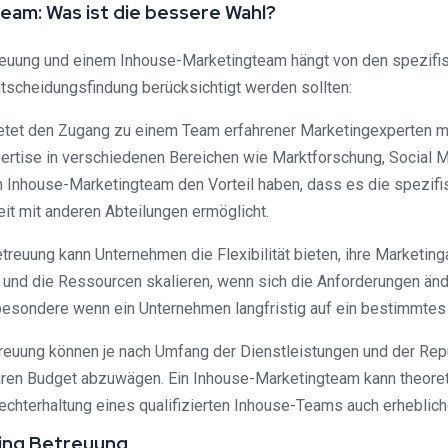
eam: Was ist die bessere Wahl?
reuung und einem Inhouse-Marketingteam hängt von den spezif
ntscheidungsfindung berücksichtigt werden sollten:
ietet den Zugang zu einem Team erfahrener Marketingexperten mi
xpertise in verschiedenen Bereichen wie Marktforschung, Socia
in Inhouse-Marketingteam den Vorteil haben, dass es die spezi
 mit anderen Abteilungen ermöglicht.
 Betreuung kann Unternehmen die Flexibilität bieten, ihre Marketi
 und die Ressourcen skalieren, wenn sich die Anforderungen än
sbesondere wenn ein Unternehmen langfristig auf ein bestimmte
reuung können je nach Umfang der Dienstleistungen und der Reputa
en Budget abzuwägen. Ein Inhouse-Marketingteam kann theoretis
rechterhaltung eines qualifizierten Inhouse-Teams auch erheblic
ting Betreuung