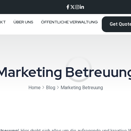
AKT
ÜBER UNS
ÖFFENTLICHE VERWALTUNG
Get Quot
Marketing Betreuun
Home
Blog
Marketing Betreuung
etreuung
! Hier dreht sich alles um die aufregende und kreative 