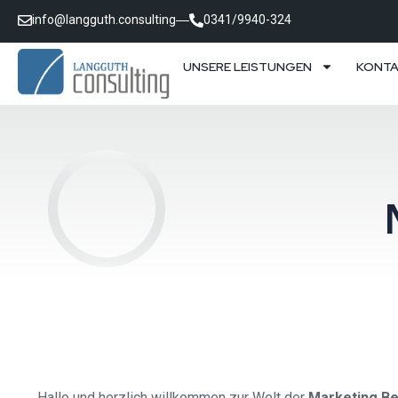
info@langguth.consulting
0341/9940-324
UNSERE LEISTUNGEN
KONT
Hallo und herzlich willkommen zur Welt der
Marketing B