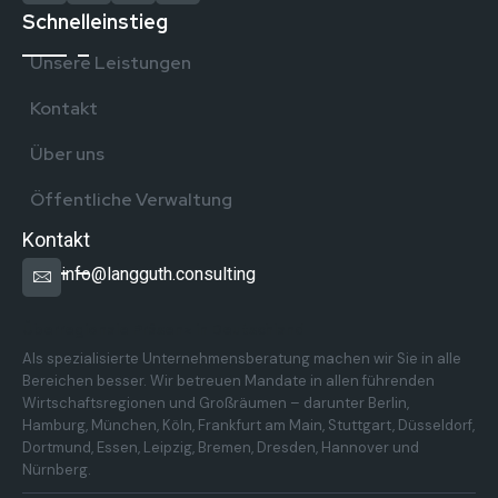
Schnelleinstieg
Unsere Leistungen
Kontakt
Über uns
Öffentliche Verwaltung
Kontakt
info@langguth.consulting
Überregionale Präsenz in Deutschland
Als spezialisierte Unternehmensberatung machen wir Sie in alle
Bereichen besser. Wir betreuen Mandate in allen führenden
Wirtschaftsregionen und Großräumen – darunter Berlin,
Hamburg, München, Köln, Frankfurt am Main, Stuttgart, Düsseldorf,
Dortmund, Essen, Leipzig, Bremen, Dresden, Hannover und
Nürnberg.