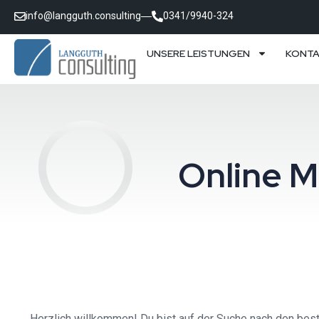
info@langguth.consulting
0341/9940-324
UNSERE LEISTUNGEN
KONT
Online M
Herzlich willkommen! Du bist auf der Suche nach den bes