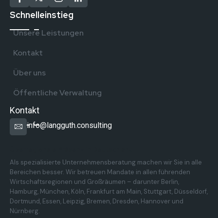
Schnelleinstieg
Unsere Leistungen
Kontakt
Über uns
Öffentliche Verwaltung
Kontakt
info@langguth.consulting
Überregionale Präsenz in Deutschland
Als spezialisierte Unternehmensberatung machen wir Sie in alle
Bereichen besser. Wir betreuen Mandate in allen führenden
Wirtschaftsregionen und Großräumen – darunter Berlin,
Hamburg, München, Köln, Frankfurt am Main, Stuttgart, Düsseldorf,
Dortmund, Essen, Leipzig, Bremen, Dresden, Hannover und
Nürnberg.