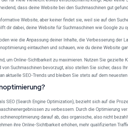
ntscheidend, dass deine Website bei den Suchmaschinen gut gefund
informative Website, aber keiner findet sie, weil sie auf den Suc
hilft dir dabei, deine Website für Suchmaschinen wie Google zu 
en wie die Anpassung deiner Inhalte, die Verbesserung der Lad
optimierung eintauchen und schauen, wie du deine Website gan
d, um Online-Sichtbarkeit zu maximieren. Nutzen Sie gezielte K
 von Suchmaschinen bevorzugt, also stellen Sie sicher, dass Ihre 
h an aktuelle SEO-Trends und bleiben Sie stets auf dem neuesten
enoptimierung?
ls SEO (Search Engine Optimization), bezieht sich auf die Proz
maschinenergebnissen zu verbessern. Durch die Optimierung ve
aschinenoptimierung darauf ab, das organische, also nicht bezah
n ihre Online-Sichtbarkeit erhöhen, mehr qualifizierten Traffic 