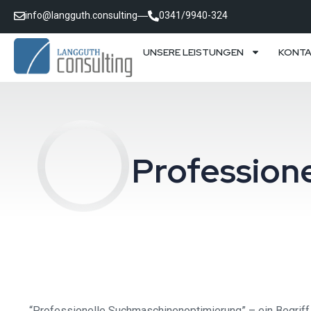
info@langguth.consulting
0341/9940-324
UNSERE LEISTUNGEN
KONT
Profession
“Professionelle Suchmaschinenoptimierung” – ein Begriff, de