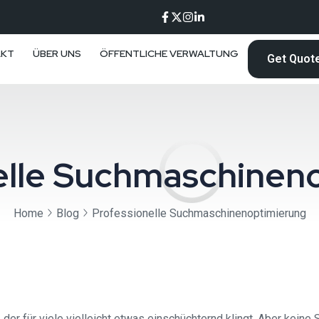
AKT
ÜBER UNS
ÖFFENTLICHE VERWALTUNG
Get Quot
elle Suchmaschinen
Home
Blog
Professionelle Suchmaschinenoptimierung
r für viele vielleicht etwas einschüchternd klingt. Aber keine So