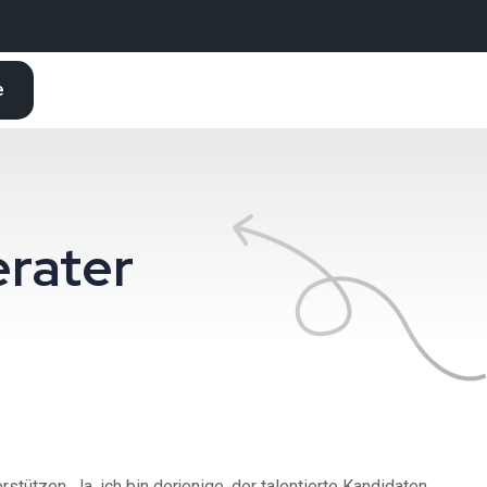
e
erater
ützen. Ja, ich bin derjenige, der talentierte Kandidaten