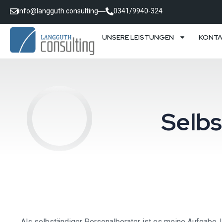
info@langguth.consulting
0341/9940-324
UNSERE LEISTUNGEN
KONT
Selbs
Als selbständiger Personalberater ist es meine Aufgabe, U