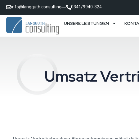
info@langguth.consulting
0341/9940-324
UNSERE LEISTUNGEN
KONT
Umsatz Vertr
Umsatz Vertriebsberatung Abrissunternehmen – Bist du be