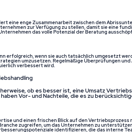
dert eine enge Zusammenarbeit zwischen dem Abrissunter
nternehmen zur Verfügung zu stellen, damit sie eine fun
Unternehmen das volle Potenzial der Beratung ausschöp
nn erfolgreich, wenn sie auch tatsächlich umgesetzt werd
trategien umzusetzen. Regelmäßige Überprüfungen und A
ierlich verbessert wird.
iebshandling
cherweise, ob es besser ist, eine Umsatz Vertrie
aben Vor- und Nachteile, die es zu berücksichtige
tise und einen frischen Blick auf den Vertriebsprozess 
 Branche zugreifen, um das Unternehmen zu unterstützen. 
besserungspotenziale identifizieren, die das interne T