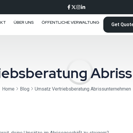
AKT
ÜBER UNS
ÖFFENTLICHE VERWALTUNG
Get Quot
iebsberatung Abri
Home
Blog
Umsatz Vertriebsberatung Abrissunternehmen
reit, deine Umsätze im Abrissgeschäft zu steigern?