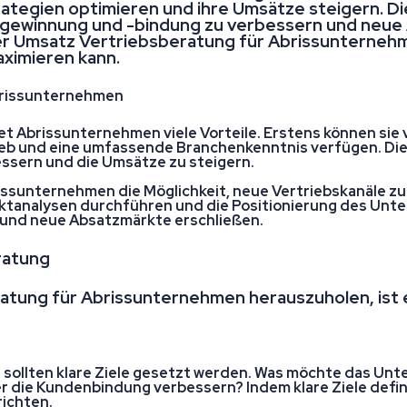
tegien optimieren und ihre Umsätze steigern. Die
ngewinnung und -bindung zu verbessern und neue A
der Umsatz Vertriebsberatung für Abrissunternehm
ximieren kann.
Abrissunternehmen
et Abrissunternehmen viele Vorteile. Erstens können sie 
rieb und eine umfassende Branchenkenntnis verfügen. Die
bessern und die Umsätze zu steigern.
ssunternehmen die Möglichkeit, neue Vertriebskanäle zu
arktanalysen durchführen und die Positionierung des Un
und neue Absatzmärkte erschließen.
ratung
tung für Abrissunternehmen herauszuholen, ist e
t, sollten klare Ziele gesetzt werden. Was möchte das U
r die Kundenbindung verbessern? Indem klare Ziele defin
ichten.