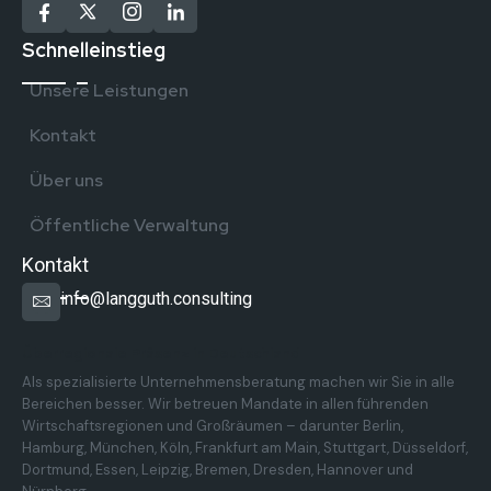
Schnelleinstieg
Unsere Leistungen
Kontakt
Über uns
Öffentliche Verwaltung
Kontakt
info@langguth.consulting
Überregionale Präsenz in Deutschland
Als spezialisierte Unternehmensberatung machen wir Sie in alle
Bereichen besser. Wir betreuen Mandate in allen führenden
Wirtschaftsregionen und Großräumen – darunter Berlin,
Hamburg, München, Köln, Frankfurt am Main, Stuttgart, Düsseldorf,
Dortmund, Essen, Leipzig, Bremen, Dresden, Hannover und