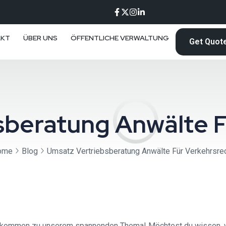
AKT
ÜBER UNS
ÖFFENTLICHE VERWALTUNG
Get Quot
sberatung Anwälte F
ome
Blog
Umsatz Vertriebsberatung Anwälte Für Verkehrsre
llkommen zu unserem spannenden Thema! Möchtest du wissen, wi