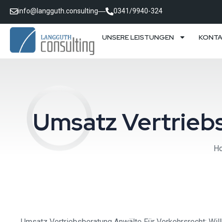
info@langguth.consulting
0341/9940-324
UNSERE LEISTUNGEN
KONT
Umsatz Vertrieb
H
Umsatz Vertriebsberatung Anwälte Für Verkehrsrecht: Wi