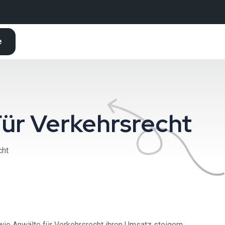
e
ür Verkehrsrecht
cht
e Anwälte für Verkehrsrecht ihren Umsatz steigern