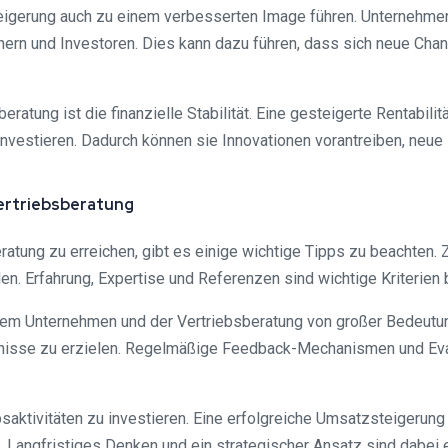
igerung auch zu einem verbesserten Image führen. Unternehmen,
ern und Investoren. Dies kann dazu führen, dass sich neue Ch
eratung ist die finanzielle Stabilität. Eine gesteigerte Rentabil
 investieren. Dadurch können sie Innovationen vorantreiben, ne
ertriebsberatung
atung zu erreichen, gibt es einige wichtige Tipps zu beachten. 
en. Erfahrung, Expertise und Referenzen sind wichtige Kriterien
m Unternehmen und der Vertriebsberatung von großer Bedeutung
bnisse zu erzielen. Regelmäßige Feedback-Mechanismen und Eval
saktivitäten zu investieren. Eine erfolgreiche Umsatzsteigerung e
Langfristiges Denken und ein strategischer Ansatz sind dabei 