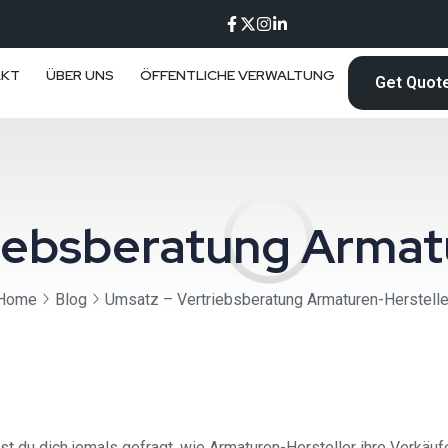
AKT
ÜBER UNS
ÖFFENTLICHE VERWALTUNG
Get Quot
iebsberatung Armat
Home
Blog
Umsatz – Vertriebsberatung Armaturen-Herstelle
 du dich jemals gefragt, wie Armaturen-Hersteller ihre Verkäufe 