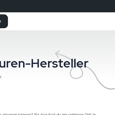
e
uren-Hersteller
r
steigern können? Na, hier bist du am richtigen Ort! In