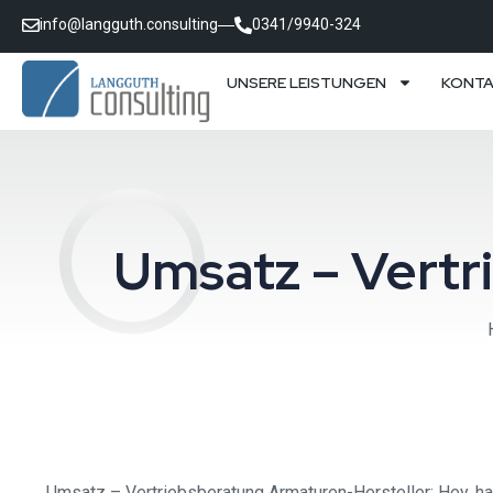
info@langguth.consulting
0341/9940-324
UNSERE LEISTUNGEN
KONT
Umsatz – Vertr
Umsatz – Vertriebsberatung Armaturen-Hersteller: Hey, hast