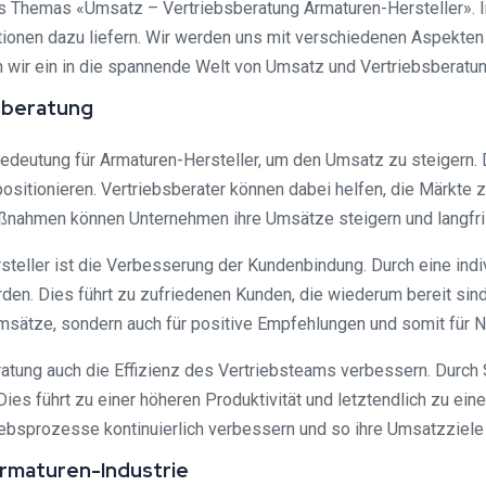
s Themas «Umsatz – Vertriebsberatung Armaturen-Hersteller». 
ationen dazu liefern. Wir werden uns mit verschiedenen Aspekte
 wir ein in die spannende Welt von Umsatz und Vertriebsberatu
sberatung
Bedeutung für Armaturen-Hersteller, um den Umsatz zu steigern. 
sitionieren. Vertriebsberater können dabei helfen, die Märkte zu
aßnahmen können Unternehmen ihre Umsätze steigern und langfri
rsteller ist die Verbesserung der Kundenbindung. Durch eine in
en. Dies führt zu zufriedenen Kunden, die wiederum bereit sin
msätze, sondern auch für positive Empfehlungen und somit für 
atung auch die Effizienz des Vertriebsteams verbessern. Durch 
Dies führt zu einer höheren Produktivität und letztendlich zu ei
iebsprozesse kontinuierlich verbessern und so ihre Umsatzziele 
Armaturen-Industrie