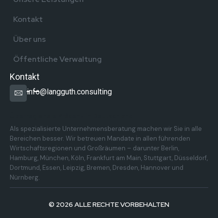
Kontakt
Über uns
Öffentliche Verwaltung
Kontakt
info@langguth.consulting
Überregionale Präsenz in Deutschland
Als spezialisierte Unternehmensberatung machen wir Sie in alle
Bereichen besser. Wir betreuen Mandate in allen führenden
Wirtschaftsregionen und Großräumen – darunter Berlin,
Hamburg, München, Köln, Frankfurt am Main, Stuttgart, Düsseldorf,
Dortmund, Essen, Leipzig, Bremen, Dresden, Hannover und
Nürnberg.
© 2026 ALLE RECHTE VORBEHALTEN