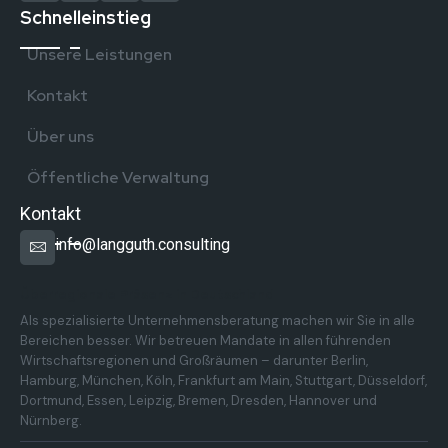
Schnelleinstieg
Unsere Leistungen
Kontakt
Über uns
Öffentliche Verwaltung
Kontakt
info@langguth.consulting
Überregionale Präsenz in Deutschland
Als spezialisierte Unternehmensberatung machen wir Sie in alle
Bereichen besser. Wir betreuen Mandate in allen führenden
Wirtschaftsregionen und Großräumen – darunter Berlin,
Hamburg, München, Köln, Frankfurt am Main, Stuttgart, Düsseldorf,
Dortmund, Essen, Leipzig, Bremen, Dresden, Hannover und
Nürnberg.